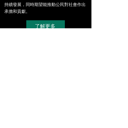
持續發展，同時期望能推動公民對社會作出
承擔和貢獻。
了解更多
和富社會企業「香港開心D」平台由一群熱
心人士及伙伴機構
共同策劃並於2015年成立，本著「推動積
極樂觀、尊重互愛
的價值觀，宣揚「香港開心D」的理念，呼
籲香港人保持樂觀
正面的思想，向社區傳播愛與笑的力量。